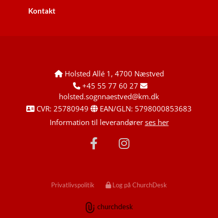
Kontakt
Holsted Allé 1, 4700 Næstved

+45 55 77 60 27


holsted.sognnaestved@km.dk
CVR: 25780949
EAN/GLN: 5798000853683


Information til leverandører
ses her
Privatlivspolitik
Log på ChurchDesk