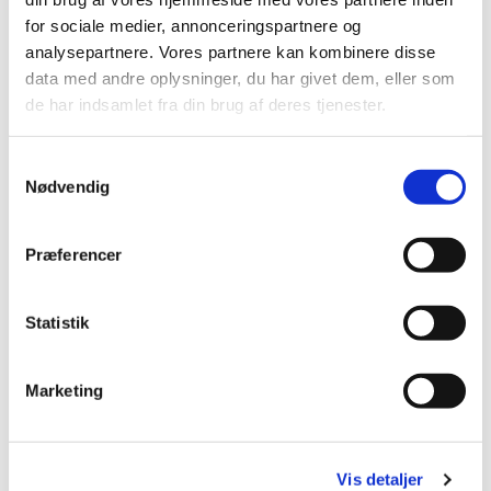
for sociale medier, annonceringspartnere og
analysepartnere. Vores partnere kan kombinere disse
data med andre oplysninger, du har givet dem, eller som
de har indsamlet fra din brug af deres tjenester.
Du vil måske også kunne lide...
S
Nødvendig
a
m
t
Præferencer
y
k
k
Statistik
e
v
Marketing
a
l
g
Vis detaljer