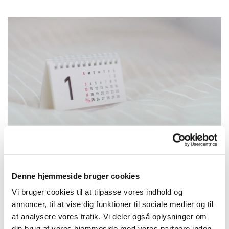
Denne hjemmeside bruger cookies
Onsdag 25. november 2026, kl. 10:00 -
Vi bruger cookies til at tilpasse vores indhold og
10:45
annoncer, til at vise dig funktioner til sociale medier og til
at analysere vores trafik. Vi deler også oplysninger om
din brug af vores hjemmeside med vores partnere inden