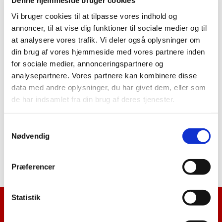
Denne hjemmeside bruger cookies
Kontakt
Vi bruger cookies til at tilpasse vores indhold og
annoncer, til at vise dig funktioner til sociale medier og til
at analysere vores trafik. Vi deler også oplysninger om
Kirkekontorets åbningstider
din brug af vores hjemmeside med vores partnere inden
Mandag: kl. 09.00 - 13:00
Tirsdag: kl. 09:00 - 13:00
for sociale medier, annonceringspartnere og
Onsdag: Lukket
analysepartnere. Vores partnere kan kombinere disse
Torsdag kl. 13:00 - 16:00
Fredag: kl 09:00 - 13:00
data med andre oplysninger, du har givet dem, eller som
de har indsamlet fra din brug af deres tjenester.
Kordegn Signe Brigitte Andersen
Tlf. 5577 6027
holsted.sognnaestved@km.dk
S
Sikker henvendelse
Nødvendig
a
Henvendelser angående kirkebogsføring skal
m
rettes til
Fensmark Kirkekontor
.
t
Præferencer
y
k
k
Statistik
e
Forside
v