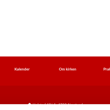
Kalender
Om kirken
Prak
Holsted Allé 1, 4700 Næstved
