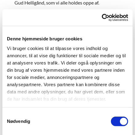
Gud Helligånd, som vi alle holdes oppe af.
Men lysgloben er også tænkt som et træ,Livets
Træ, der står i Paradisets Have, og som omtales
både i begyndelsen og i slutningen af bibelen,
nemlig i 1. Mosebog og i Johs. Åbenbaring. Som vi
Denne hjemmeside bruger cookies
synger det i en af vore julesalmer: "Grenen fra livets
Vi bruger cookies til at tilpasse vores indhold og
træ står skønt med lys som fugle på kviste".
annoncer, til at vise dig funktioner til sociale medier og til
Fra den 3-enige stamme med korset og det store
at analysere vores trafik. Vi deler også oplysninger om
hjerte, som Gud har tabt til mennesker på
din brug af vores hjemmeside med vores partnere inden
jorden, løber grenene videre op i træets krone for at
for sociale medier, annonceringspartnere og
ende i Jesu kors øverst oppe på den bare knold
analysepartnere. Vores partnere kan kombinere disse
uden for Jerusalem, på Golgatha.
data med andre oplysninger, du har givet dem, eller som
de har indsamlet fra din brug af deres tjenester.
Sådan bliver der i vores lysglobe forbindelse
mellem Livets Træ og Korsets Træ, for: "den have,
Guds engle flyver i, vil Jesus for os oplukke".
S
Nødvendig
a
Selve lyset i lysgloben er endnu et stærkt symbol:
m
Midt i lysgloben, dvs. midt i verden, står Jesus som