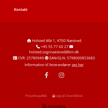
Kontakt
Holsted Allé 1, 4700 Næstved

+45 55 77 60 27


holsted.sognnaestved@km.dk
CVR: 25780949
EAN/GLN: 5798000853683


Information til leverandører
ses her
Privatlivspolitik
Log på ChurchDesk