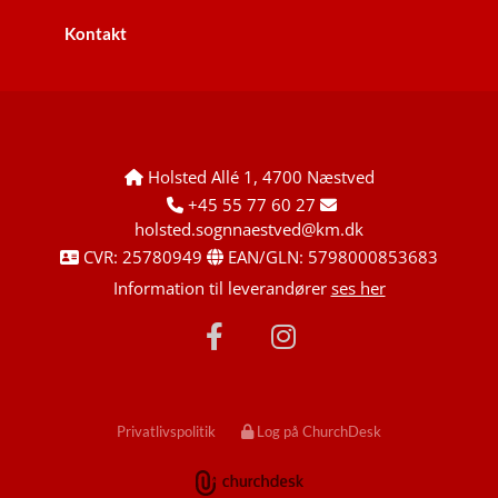
Kontakt
Holsted Allé 1, 4700 Næstved

+45 55 77 60 27


holsted.sognnaestved@km.dk
CVR: 25780949
EAN/GLN: 5798000853683


Information til leverandører
ses her
Privatlivspolitik
Log på ChurchDesk