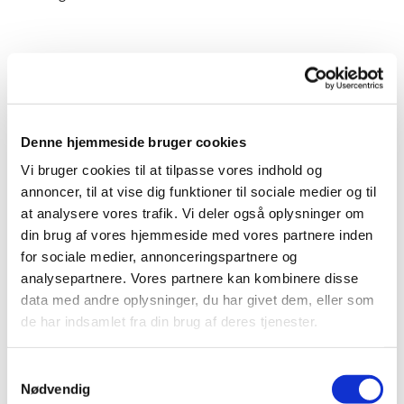
Vil du melde dig ud?
Hvis du vil melde dig ud, skal du tage kontakt til
kirkekontoret i dit sogn. For at udmelde dig, skal du
Denne hjemmeside bruger cookies
oplyse dit fulde navn, adresse samt CPR.nr. i en
skriftlig henvendelse. Du er også meget velkommen
Vi bruger cookies til at tilpasse vores indhold og
til at tale med en præst, hvis du ønsker det.
annoncer, til at vise dig funktioner til sociale medier og til
at analysere vores trafik. Vi deler også oplysninger om
Husk, at det er gratis at udmelde sig af folkekirken,
din brug af vores hjemmeside med vores partnere inden
og Kirkeministeriet har ikke givet særskilt
for sociale medier, annonceringspartnere og
godkendelser til enkelte virksomheders særlige
analysepartnere. Vores partnere kan kombinere disse
udmeldelsesprocedure. Dvs. der kræves ikke brug
data med andre oplysninger, du har givet dem, eller som
af NEM-ID. Der kræves blot, at du oplyser dit fulde
de har indsamlet fra din brug af deres tjenester.
navn, adresse og CPR.nr. i et brev eller e-mail til dit
bopælssogn.
S
Er du under 18 år, skal indehaveren af
Nødvendig
a
forældremyndigheden træffe beslutningen. Er du