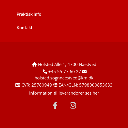
Praktisk Info
Kontakt
Holsted Allé 1, 4700 Næstved

+45 55 77 60 27


holsted.sognnaestved@km.dk
CVR: 25780949
EAN/GLN: 5798000853683


Information til leverandører
ses her