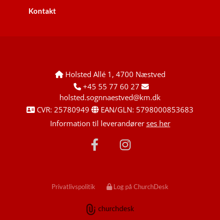
Kontakt
Holsted Allé 1, 4700 Næstved

+45 55 77 60 27


holsted.sognnaestved@km.dk
CVR: 25780949
EAN/GLN: 5798000853683


Information til leverandører
ses her
Privatlivspolitik
Log på ChurchDesk