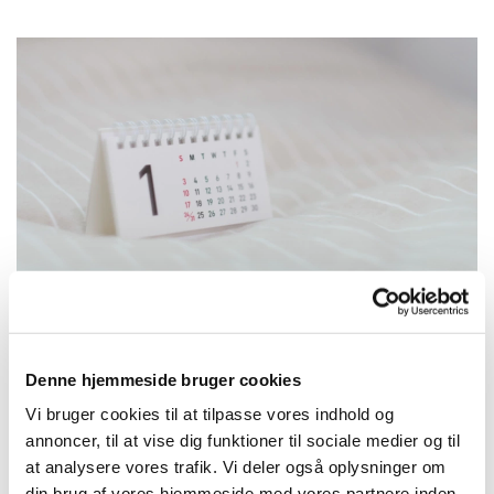
Denne hjemmeside bruger cookies
Onsdag 10. februar 2027, kl. 10:00 -
Vi bruger cookies til at tilpasse vores indhold og
10:45
annoncer, til at vise dig funktioner til sociale medier og til
at analysere vores trafik. Vi deler også oplysninger om
din brug af vores hjemmeside med vores partnere inden