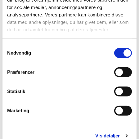
for sociale medier, annonceringspartnere og
analysepartnere. Vores partnere kan kombinere disse
data med andre oplysninger, du har givet dem, eller som
de har indsamlet fra din brug af deres tjenester.
Du vil måske også kunne lide...
S
Nødvendig
a
m
t
Præferencer
y
k
k
Statistik
e
v
Marketing
a
l
g
Vis detaljer