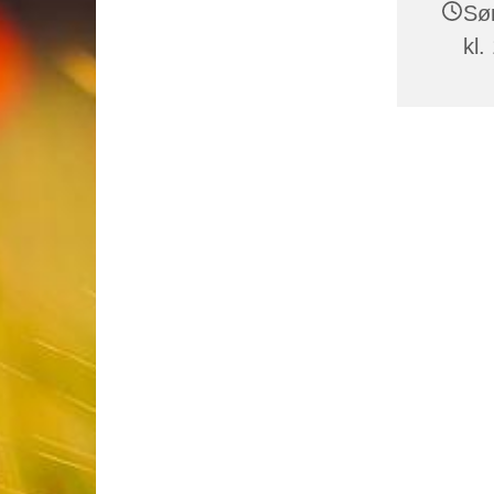
Sø
kl.