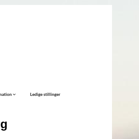
mation
Ledige stillinger
rg