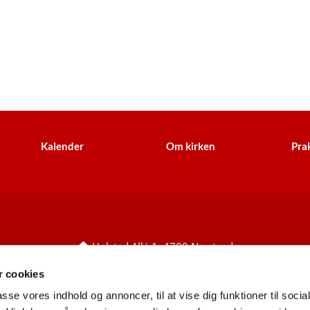
Kalender
Om kirken
Prak
Holsted Allé 1, 4700 Næstved

+45 55 77 60 27
holsted.sognnaestved@km.dk


 cookies
CVR: 25780949
EAN/GLN: 5798000853683


passe vores indhold og annoncer, til at vise dig funktioner til soci
Information til leverandører
ses her