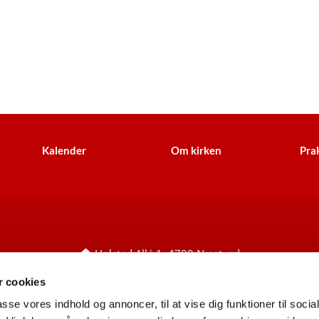
Kalender
Om kirken
Prak
Holsted Allé 1, 4700 Næstved

+45 55 77 60 27
holsted.sognnaestved@km.dk


 cookies
CVR: 25780949
EAN/GLN: 5798000853683


passe vores indhold og annoncer, til at vise dig funktioner til soci
Information til leverandører
ses her