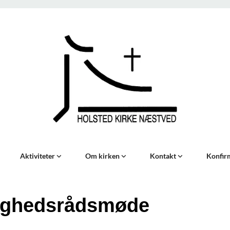
Aktiviteter
Om kirken
Kontakt
Konfir
ighedsrådsmøde