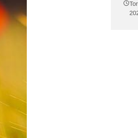
To
202