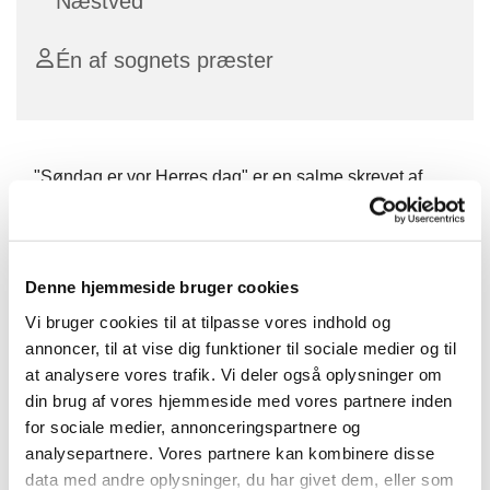
Næstved
Én af sognets præster
"Søndag er vor Herres dag" er en salme skrevet af
Grundtvig, hvor han gør opmærksom på, at nok er
søndagen noget særligt, men kirken kirken har altså
også noget at sige os resten af ugens dage.
Denne hjemmeside bruger cookies
Derfor er der hver torsdag en kort morgen andagt, med
Vi bruger cookies til at tilpasse vores indhold og
salmer, læsning og bøn.
annoncer, til at vise dig funktioner til sociale medier og til
Efterfølgende drikker vi kaffe sammen.
at analysere vores trafik. Vi deler også oplysninger om
din brug af vores hjemmeside med vores partnere inden
Vel mødt.
for sociale medier, annonceringspartnere og
analysepartnere. Vores partnere kan kombinere disse
data med andre oplysninger, du har givet dem, eller som