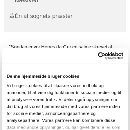
Næstved
Én af sognets præster
"Søndag er vor Herres dag" er en salme skrevet af
Grundtvig, hvor han gør opmærksom på, at nok er
søndagen noget særligt, men kirken kirken har altså
også noget at sige os resten af ugens dage.
Denne hjemmeside bruger cookies
Derfor er der hver torsdag en kort morgen andagt, med
Vi bruger cookies til at tilpasse vores indhold og
salmer, læsning og bøn.
annoncer, til at vise dig funktioner til sociale medier og til
Efterfølgende drikker vi kaffe sammen.
at analysere vores trafik. Vi deler også oplysninger om
din brug af vores hjemmeside med vores partnere inden
Vel mødt.
for sociale medier, annonceringspartnere og
analysepartnere. Vores partnere kan kombinere disse
data med andre oplysninger, du har givet dem, eller som