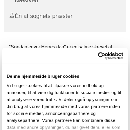
Næstved
Én af sognets præster
"Søndag er vor Herres dag" er en salme skrevet af
Grundtvig, hvor han gør opmærksom på, at nok er
søndagen noget særligt, men kirken kirken har altså
også noget at sige os resten af ugens dage.
Denne hjemmeside bruger cookies
Derfor er der hver torsdag en kort morgen andagt, med
Vi bruger cookies til at tilpasse vores indhold og
salmer, læsning og bøn.
annoncer, til at vise dig funktioner til sociale medier og til
Efterfølgende drikker vi kaffe sammen.
at analysere vores trafik. Vi deler også oplysninger om
din brug af vores hjemmeside med vores partnere inden
Vel mødt.
for sociale medier, annonceringspartnere og
analysepartnere. Vores partnere kan kombinere disse
data med andre oplysninger, du har givet dem, eller som