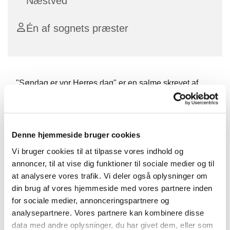
Næstved
Én af sognets præster
"Søndag er vor Herres dag" er en salme skrevet af
Grundtvig, hvor han gør opmærksom på, at nok er
søndagen noget særligt, men kirken kirken har altså
også noget at sige os resten af ugens dage.
Denne hjemmeside bruger cookies
Derfor er der hver torsdag en kort morgen andagt, med
Vi bruger cookies til at tilpasse vores indhold og
salmer, læsning og bøn.
annoncer, til at vise dig funktioner til sociale medier og til
Efterfølgende drikker vi kaffe sammen.
at analysere vores trafik. Vi deler også oplysninger om
din brug af vores hjemmeside med vores partnere inden
Vel mødt.
for sociale medier, annonceringspartnere og
analysepartnere. Vores partnere kan kombinere disse
data med andre oplysninger, du har givet dem, eller som