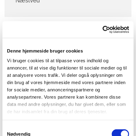
Næstved
3. onsdag i måneden mødes vi til morgensang, kaffe
og morgenbrød i Holsted kirke kl. 10:00 - 11:15
Denne hjemmeside bruger cookies
Pris Kr. 20,-
Vi bruger cookies til at tilpasse vores indhold og
annoncer, til at vise dig funktioner til sociale medier og til
at analysere vores trafik. Vi deler også oplysninger om
din brug af vores hjemmeside med vores partnere inden
for sociale medier, annonceringspartnere og
analysepartnere. Vores partnere kan kombinere disse
data med andre oplysninger, du har givet dem, eller som
de har indsamlet fra din brug af deres tjenester.
S
Nødvendig
a