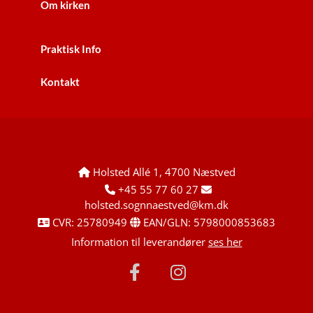
Om kirken
Praktisk Info
Kontakt
Holsted Allé 1, 4700 Næstved

+45 55 77 60 27


holsted.sognnaestved@km.dk
CVR: 25780949
EAN/GLN: 5798000853683


Information til leverandører
ses her