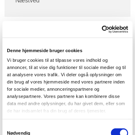
Næstved
3. onsdag i måneden mødes vi til morgensang, kaffe
og morgenbrød i Holsted kirke kl. 10:00 - 11:15
Denne hjemmeside bruger cookies
Pris Kr. 20,-
Vi bruger cookies til at tilpasse vores indhold og
annoncer, til at vise dig funktioner til sociale medier og til
at analysere vores trafik. Vi deler også oplysninger om
din brug af vores hjemmeside med vores partnere inden
for sociale medier, annonceringspartnere og
analysepartnere. Vores partnere kan kombinere disse
data med andre oplysninger, du har givet dem, eller som
de har indsamlet fra din brug af deres tjenester.
S
Nødvendig
a