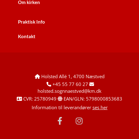
Om kirken
Praktisk Info
Kontakt
Holsted Allé 1, 4700 Næstved

+45 55 77 60 27


holsted.sognnaestved@km.dk
CVR: 25780949
EAN/GLN: 5798000853683


Information til leverandører
ses her