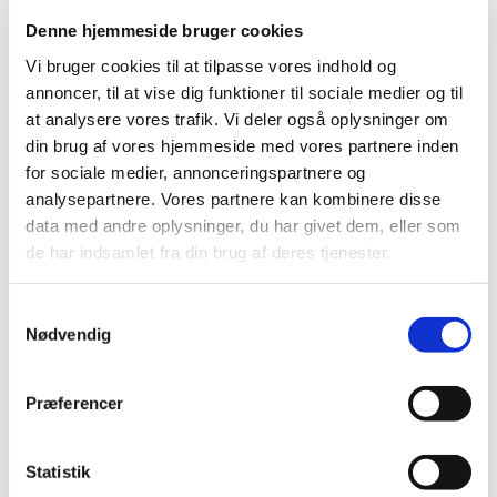
håndbog for efterladte". Bogen følger hans bestseller
Denne hjemmeside bruger cookies
"Min usynlige søn – kunsten at leve med sine døde
Vi bruger cookies til at tilpasse vores indhold og
resten af livet", der udforsker sorgen med
annoncer, til at vise dig funktioner til sociale medier og til
udgangspunkt i hans søns død. Siden er han blevet
at analysere vores trafik. Vi deler også oplysninger om
en markant stemme i sorgdebatten.
din brug af vores hjemmeside med vores partnere inden
for sociale medier, annonceringspartnere og
Esben giver en meget hands-on introduktion til sorg for
analysepartnere. Vores partnere kan kombinere disse
nye efterladte, så de ved, hvor de kan handle i sorgen,
data med andre oplysninger, du har givet dem, eller som
og hvor de er nødt til at lade sig slæbe af sted af
de har indsamlet fra din brug af deres tjenester.
sorgen, mens den gør, hvad sorgen skal.
S
Man kan ikke få sorg til at gå væk. Men Esben
Nødvendig
a
præsenterer masser af konkret viden og værktøjer, der
m
kan anvendes direkte af nuværende og kommende
t
efterladte til at få et bedre sorgforløb.
Præferencer
y
k
k
Statistik