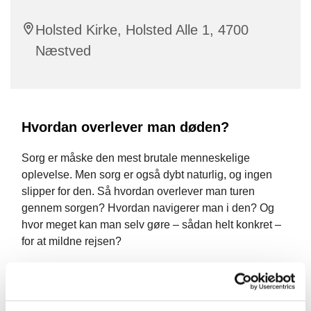
Holsted Kirke, Holsted Alle 1, 4700
Næstved
Hvordan overlever man døden?
Sorg er måske den mest brutale menneskelige
oplevelse. Men sorg er også dybt naturlig, og ingen
slipper for den. Så hvordan overlever man turen
gennem sorgen? Hvordan navigerer man i den? Og
hvor meget kan man selv gøre – sådan helt konkret –
for at mildne rejsen?
Esben svarer på disse og andre helt konkrete
spørgsmål i sit foredrag, der er baseret på hans bog
"Døden – en overlevelsesguide: En eksistentiel