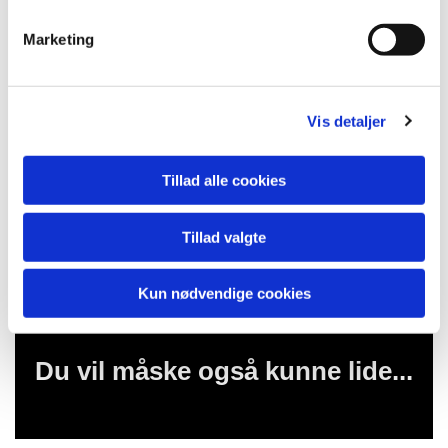
e
v
Marketing
a
l
g
Vis detaljer
Tillad alle cookies
Tillad valgte
Kun nødvendige cookies
Du vil måske også kunne lide...