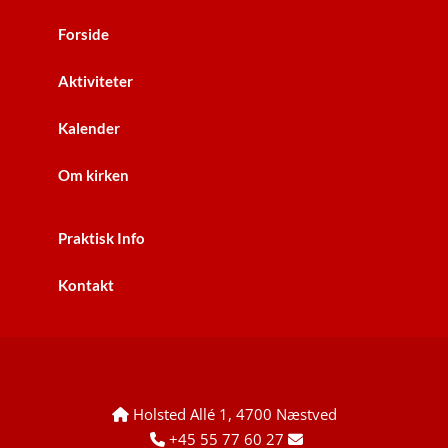
Forside
Aktiviteter
Kalender
Om kirken
Praktisk Info
Kontakt
Holsted Allé 1, 4700 Næstved

+45 55 77 60 27

