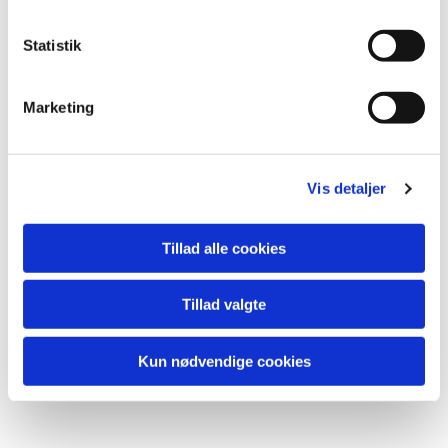
k
k
Statistik
Du vil måske også kunne lide...
e
v
Marketing
a
l
g
Vis detaljer
Tillad alle cookies
Tillad valgte
Kun nødvendige cookies