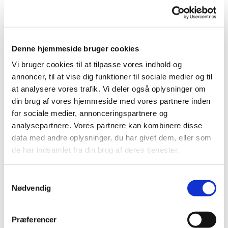
Næstved
Denne hjemmeside bruger cookies
Vi bruger cookies til at tilpasse vores indhold og
annoncer, til at vise dig funktioner til sociale medier og til
at analysere vores trafik. Vi deler også oplysninger om
din brug af vores hjemmeside med vores partnere inden
for sociale medier, annonceringspartnere og
analysepartnere. Vores partnere kan kombinere disse
data med andre oplysninger, du har givet dem, eller som
de har indsamlet fra din brug af deres tjenester.
S
Nødvendig
a
m
t
Præferencer
y