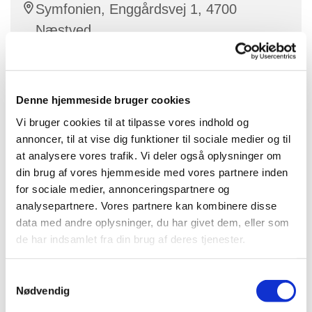
Symfonien, Enggårdsvej 1, 4700
Næstved
Anders Christiansen
Denne hjemmeside bruger cookies
Vi bruger cookies til at tilpasse vores indhold og
annoncer, til at vise dig funktioner til sociale medier og til
at analysere vores trafik. Vi deler også oplysninger om
din brug af vores hjemmeside med vores partnere inden
for sociale medier, annonceringspartnere og
analysepartnere. Vores partnere kan kombinere disse
data med andre oplysninger, du har givet dem, eller som
de har indsamlet fra din brug af deres tjenester.
S
Nødvendig
a
m