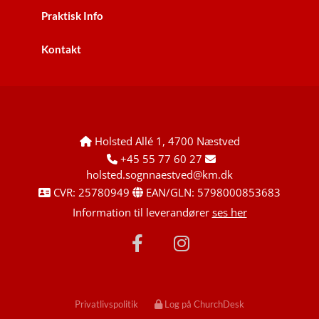
Praktisk Info
Kontakt
Holsted Allé 1, 4700 Næstved

+45 55 77 60 27


holsted.sognnaestved@km.dk
CVR: 25780949
EAN/GLN: 5798000853683


Information til leverandører
ses her
Privatlivspolitik
Log på ChurchDesk