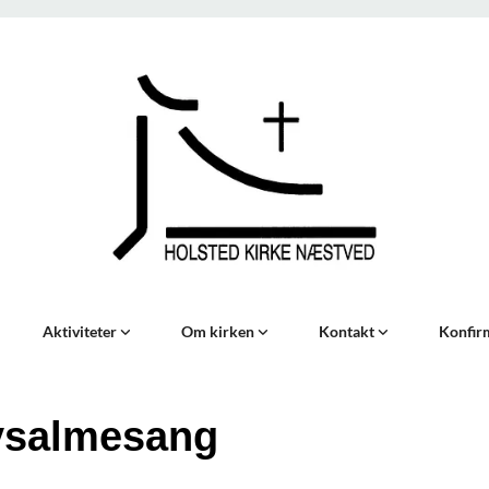
Aktiviteter
Om kirken
Kontakt
Konfir
ysalmesang