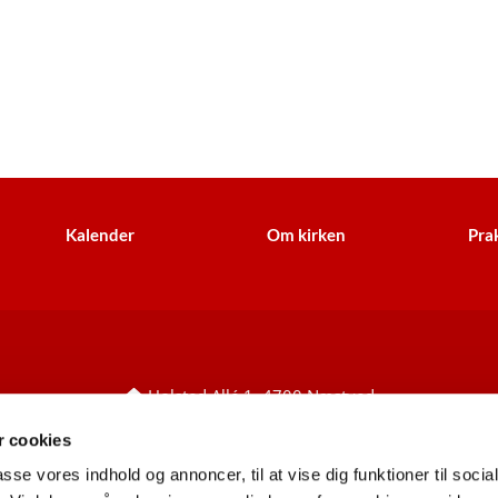
Kalender
Om kirken
Prak
Holsted Allé 1, 4700 Næstved

+45 55 77 60 27
holsted.sognnaestved@km.dk


 cookies
CVR: 25780949
EAN/GLN: 5798000853683


passe vores indhold og annoncer, til at vise dig funktioner til soci
Information til leverandører
ses her