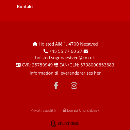
Kontakt
Holsted Allé 1, 4700 Næstved

+45 55 77 60 27


holsted.sognnaestved@km.dk
CVR: 25780949
EAN/GLN: 5798000853683


Information til leverandører
ses her
Privatlivspolitik
Log på ChurchDesk