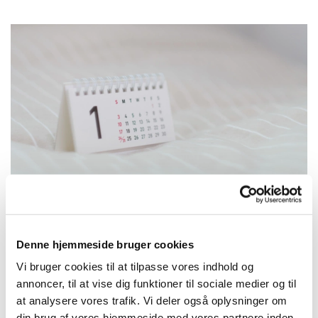
Denne hjemmeside bruger cookies
Onsdag 2. september 2026, kl. 10:00 -
Vi bruger cookies til at tilpasse vores indhold og
10:45
annoncer, til at vise dig funktioner til sociale medier og til
at analysere vores trafik. Vi deler også oplysninger om
din brug af vores hjemmeside med vores partnere inden