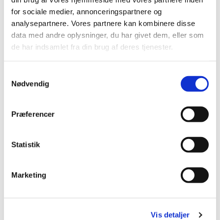
for sociale medier, annonceringspartnere og
analysepartnere. Vores partnere kan kombinere disse
data med andre oplysninger, du har givet dem, eller som
de har indsamlet fra din brug af deres tjenester.
Du vil måske også kunne lide...
S
Nødvendig
a
m
t
Præferencer
y
k
k
Statistik
e
v
Marketing
a
l
g
Vis detaljer