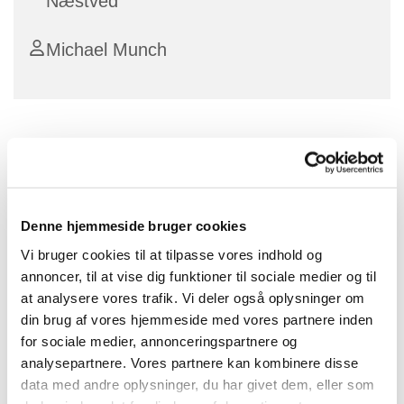
Næstved
Michael Munch
Gudstjeneste på børnenes præmisser
Gudstjenesten var ca. 25 minutter, med efterfølgende
fælles spisning for alle i Ovensalen. Pris for maden er
20 kr. per person og 50 kr. per familie. Børn under 2 år
Denne hjemmeside bruger cookies
er gratis.
Vi bruger cookies til at tilpasse vores indhold og
annoncer, til at vise dig funktioner til sociale medier og til
Kom og deltag i en fælles stund for hele familien og få
at analysere vores trafik. Vi deler også oplysninger om
maden serveret.
din brug af vores hjemmeside med vores partnere inden
for sociale medier, annonceringspartnere og
analysepartnere. Vores partnere kan kombinere disse
data med andre oplysninger, du har givet dem, eller som