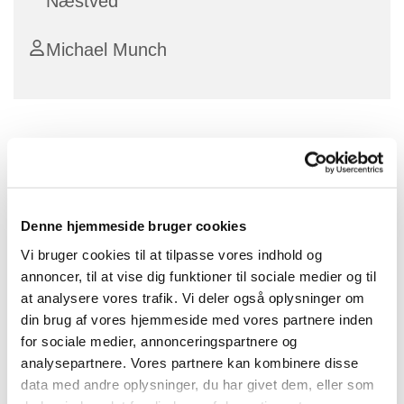
Næstved
Michael Munch
Gudstjeneste på børnenes præmisser
Gudstjenesten var ca. 25 minutter, med efterfølgende
fælles spisning for alle i Ovensalen. Pris for maden er
20 kr. per person og 50 kr. per familie. Børn under 2 år
Denne hjemmeside bruger cookies
er gratis.
Vi bruger cookies til at tilpasse vores indhold og
annoncer, til at vise dig funktioner til sociale medier og til
Kom og deltag i en fælles stund for hele familien og få
at analysere vores trafik. Vi deler også oplysninger om
maden serveret.
din brug af vores hjemmeside med vores partnere inden
for sociale medier, annonceringspartnere og
analysepartnere. Vores partnere kan kombinere disse
data med andre oplysninger, du har givet dem, eller som