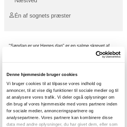
Næstved
Én af sognets præster
"Søndag er vor Herres dag" er en salme skrevet af
Grundtvig, hvor han gør opmærksom på, at nok er
søndagen noget særligt, men kirken kirken har altså
også noget at sige os resten af ugens dage.
Denne hjemmeside bruger cookies
Derfor er der hver torsdag en kort morgen andagt, med
Vi bruger cookies til at tilpasse vores indhold og
salmer, læsning og bøn.
annoncer, til at vise dig funktioner til sociale medier og til
Efterfølgende drikker vi kaffe sammen.
at analysere vores trafik. Vi deler også oplysninger om
din brug af vores hjemmeside med vores partnere inden
Vel mødt.
for sociale medier, annonceringspartnere og
analysepartnere. Vores partnere kan kombinere disse
data med andre oplysninger, du har givet dem, eller som